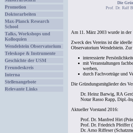
Die Grün
Promotion
Prof. Dr. Ralf B
Doktorarbeiten
Max-Planck Research
School
Am 11. März 2003 wurde in der 
Talks, Workshops und
Kolloquien
Zweck des Vereins ist die ideel
Wendelstein Observatorium
Observatorium Wendelstein. Zur 
Teleskope & Instrumente
interessierte Persönlichke
Geschichte der USM
mit Veranstaltungen fachb
Freundeskreis
werben,
durch Fachvorträge und Ve
Interna
Stellenangebote
Die Gründungsmitglieder des Ver
Relevante Links
Dr. Heinz Barwig,
RA Gerd
Notar Rasso Rapp,
Dipl.-In
Aktueller Vorstand 2016:
Prof. Dr. Manfred Hirt (Präs
Prof. Dr. Friedrich Pfeiffer 
Dr. Arno Riffeser (Schatzme