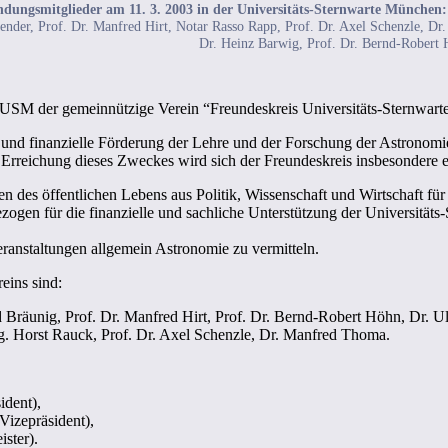
dungsmitglieder am 11. 3. 2003 in der Universitäts-Sternwarte München:
ender,
Prof. Dr. Manfred Hirt,
Notar Rasso Rapp,
Prof. Dr. Axel Schenzle,
Dr.
Dr. Heinz Barwig,
Prof. Dr. Bernd-Robert 
USM der gemeinnützige Verein “Freundeskreis Universitäts-Sternwart
le und finanzielle Förderung der Lehre und der Forschung der Astronom
Erreichung dieses Zweckes wird sich der Freundeskreis insbesondere e
iten des öffentlichen Lebens aus Politik, Wissenschaft und Wirtschaft fü
ezogen für die finanzielle und sachliche Unterstützung der Universitä
ranstaltungen allgemein Astronomie zu vermitteln.
eins sind:
 Bräunig,
Prof. Dr. Manfred Hirt,
Prof. Dr. Bernd-Robert Höhn,
Dr. U
g. Horst Rauck,
Prof. Dr. Axel Schenzle,
Dr. Manfred Thoma.
ident),
(Vizepräsident),
ister).