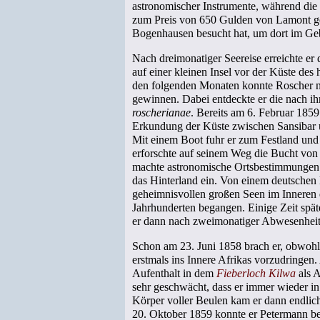
astronomischer Instrumente, während die 
zum Preis von 650 Gulden von Lamont geli
Bogenhausen besucht hat, um dort im Geb
Nach dreimonatiger Seereise erreichte er
auf einer kleinen Insel vor der Küste des
den folgenden Monaten konnte Roscher n
gewinnen. Dabei entdeckte er die nach i
roscherianae
. Bereits am 6. Februar 1859 
Erkundung der Küste zwischen Sansibar u
Mit einem Boot fuhr er zum Festland und 
erforschte auf seinem Weg die Bucht vo
machte astronomische Ortsbestimmunge
das Hinterland ein. Von einem deutschen 
geheimnisvollen großen Seen im Inneren 
Jahrhunderten begangen. Einige Zeit spät
er dann nach zweimonatiger Abwesenheit 
Schon am 23. Juni 1858 brach er, obwohl
erstmals ins Innere Afrikas vorzudringen
Aufenthalt in dem
Fieberloch Kilwa
als A
sehr geschwächt, dass er immer wieder i
Körper voller Beulen kam er dann endlic
20. Oktober 1859 konnte er Petermann be