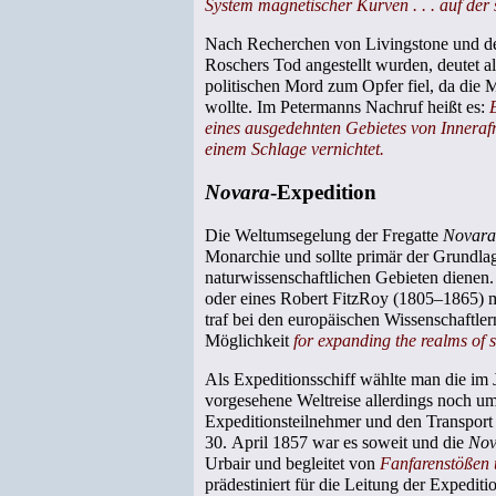
System magnetischer Kurven . . . auf der 
Nach Recherchen von Livingstone und dem
Roschers Tod angestellt wurden, deutet a
politischen Mord zum Opfer fiel, da die 
wollte. Im Petermanns Nachruf heißt es:
eines ausgedehnten Gebietes von Innerafrik
einem Schlage vernichtet.
Novara
-Expedition
Die Weltumsegelung der Fregatte
Novara
Monarchie und sollte primär der Grundl
naturwissenschaftlichen Gebieten dienen.
oder eines Robert FitzRoy (1805–1865) 
traf bei den europäischen Wissenschaftle
Möglichkeit
for expanding the realms of 
Als Expeditionsschiff wählte man die im
vorgesehene Weltreise allerdings noch u
Expeditionsteilnehmer und den Transpor
30. April 1857 war es soweit und die
Nov
Urbair und begleitet von
Fanfarenstößen
prädestiniert für die Leitung der Expedit