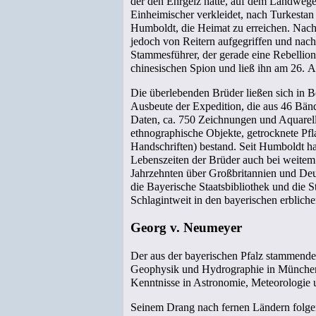
der den Ehrgeiz hatte, auf dem Landwege 
Einheimischer verkleidet, nach Turkestan
Humboldt, die Heimat zu erreichen. Nac
jedoch von Reitern aufgegriffen und nach
Stammesführer, der gerade eine Rebellion 
chinesischen Spion und ließ ihn am 26. 
Die überlebenden Brüder ließen sich in Be
Ausbeute der Expedition, die aus 46 Bä
Daten, ca. 750 Zeichnungen und Aquarel
ethnographische Objekte, getrocknete Pfl
Handschriften) bestand. Seit Humboldt ha
Lebenszeiten der Brüder auch bei weitem
Jahrzehnten über Großbritannien und Deu
die Bayerische Staatsbibliothek und die
Schlagintweit in den bayerischen erblich
Georg v. Neumeyer
Der aus der bayerischen Pfalz stammende
Geophysik und Hydrographie in München 
Kenntnisse in Astronomie, Meteorologie
Seinem Drang nach fernen Ländern folgend