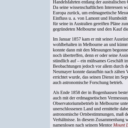
Handelsfahrten entlang der australischen
Da seine wissenschaftlichen Interessen wä
Europa zurück, um erdmagnetische Mess
Einfluss u. a. von Lamont und Humboldt 
für seine in Australien gereiften Pläne
gegründeten Melbourne und den Kauf dies
Im Januar 1857 kam er mit seiner Ausrüs
wohlbehalten in Melbourne an und kümmert
konnte dann mit den Messungen begonnen 
noch übertreffen, denn er oder seine As
stündlich auf – ein mühsames Geschäft im
Beobachtungen jedoch vor allem durch de
Neumayer konnte daraufhin nach zähen Ve
errichtet wurde, das seinen Dienst im 
auch astronomische Forschung betrieb.
Als Ende 1858 der in Bogenhausen beste
auch mit der erdmagnetischen Vermessung
Observatoriumsbetrieb in Melbourne unte
unerschlossenen Land und ermittelte dab
astronomische Ortsbestimmungen, maß de
Verhältnisse. In diesem Zusammenhang w
namenlosen nach seinem Mentor
Mount 