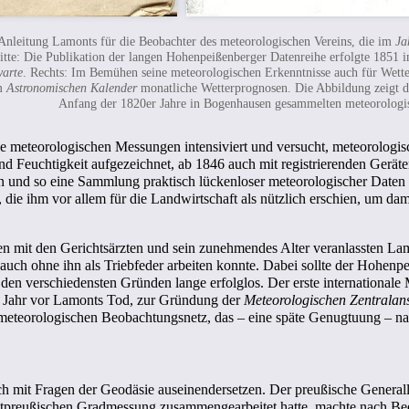
Anleitung Lamonts für die Beobachter des meteorologischen Vereins, die im
Ja
tte: Die Publikation der langen Hohenpeißenberger Datenreihe erfolgte 1851
warte
. Rechts: Im Bemühen seine meteorologischen Erkenntnisse auch für Wette
em
Astronomischen Kalender
monatliche Wetterprognosen. Die Abbildung zeigt di
Anfang der 1820er Jahre in Bogenhausen gesammelten meteorologisc
 meteorologischen Messungen intensiviert und versucht, meteorologi
d Feuchtigkeit aufgezeichnet, ab 1846 auch mit registrierenden Gerät
en und so eine Sammlung praktisch lückenloser meteorologischer Daten 
 die ihm vor allem für die Landwirtschaft als nützlich erschien, um d
 mit den Gerichtsärzten und sein zunehmendes Alter veranlassten Lamont
 auch ohne ihn als Triebfeder arbeiten konnte. Dabei sollte der Hohe
en verschiedensten Gründen lange erfolglos. Der erste internationale
n Jahr vor Lamonts Tod, zur Gründung der
Meteorologischen Zentralans
meteorologischen Beobachtungsnetz, das – eine späte Genugtuung – na
 mit Fragen der Geodäsie auseinendersetzen. Der preußische General
 ostpreußischen Gradmessung zusammengearbeitet hatte, machte nach Bee