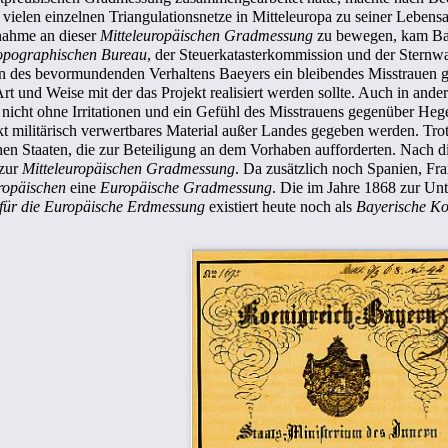
ielen einzelnen Triangulationsnetze in Mitteleuropa zu seiner Lebensa
lnahme an dieser
Mitteleuropäischen Gradmessung
zu bewegen, kam Bae
opographischen Bureau
, der Steuerkatasterkommission und der Stern
 des bevormundenden Verhaltens Baeyers ein bleibendes Misstrauen g
 Art und Weise mit der das Projekt realisiert werden sollte. Auch in a
s nicht ohne Irritationen und ein Gefühl des Misstrauens gegenüber He
t militärisch verwertbares Material außer Landes gegeben werden. Trotz
en Staaten, die zur Beteiligung an dem Vorhaben aufforderten. Nach di
 zur
Mitteleuropäischen Gradmessung
. Da zusätzlich noch Spanien, F
ropäischen
eine
Europäische Gradmessung
. Die im Jahre 1868 zur Un
für die Europäische Erdmessung
existiert heute noch als
Bayerische Ko