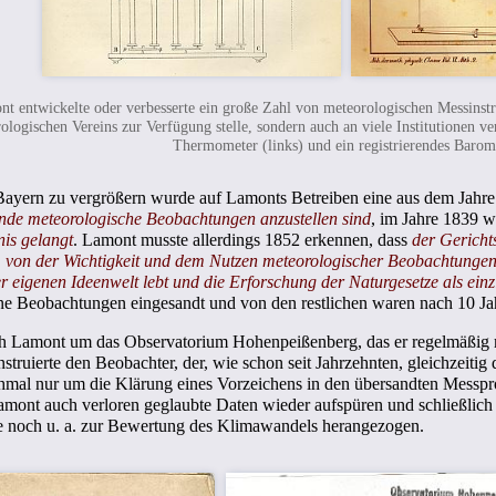
t entwickelte oder verbesserte ein große Zahl von meteorologischen Messinstr
ologischen Vereins zur Verfügung stelle, sondern auch an viele Institutionen ver
Thermometer (links) und ein registrierendes Barome
 Bayern zu vergrößern wurde auf Lamonts Betreiben eine aus dem Jah
ende meteorologische Beobachtungen anzustellen sind
, im Jahre 1839 w
nis gelangt
. Lamont musste allerdings 1852 erkennen, dass
der Gerichts
von der Wichtigkeit und dem Nutzen meteorologischer Beobachtungen ei
ner eigenen Ideenwelt lebt und die Erforschung der Naturgesetze als ein
e Beobachtungen eingesandt und von den restlichen waren nach 10 Jah
h Lamont um das Observatorium Hohenpeißenberg, das er regelmäßig mi
nstruierte den Beobachter, der, wie schon seit Jahrzehnten, gleichzeitig 
hmal nur um die Klärung eines Vorzeichens in den übersandten Messpro
amont auch verloren geglaubte Daten wieder aufspüren und schließlich 
te noch u. a. zur Bewertung des Klimawandels herangezogen.