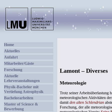
Home
Aktuelles
Anfahrt
Mitarbeiter/Gäste
Forschung
Lamont – Diverses
Aktuelle
Lehrveranstaltungen
Meteorologie
Physik-Bachelor mit
Vertiefung Astrophysik
Trotz seiner Arbeitsüberlastung 
meteorologischen Aktivitäten de
Bachelorarbeiten
damit
den alten Schlendrian
abst
Master of Science &
Forschung, der alle meteorologis
Bewerbung
meteorologischen Verein:
Seine 