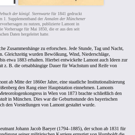
hrbuch der königl. Sternwarte
für 1841 gedruckt
 im 1. Supplementband der
Annalen der Münchener
rvorhersagen zu nutzen, publizierte Lamont in
e Vorhersage für Mai 1850, die er aus den seit
hen Daten hergeleitet hatte.
sche Zusammenhänge zu erforschen. Jede Stunde, Tag und Nacht,
en. Gleichzeitig wurden Bewölkung, Wind, Niederschläge,
bis etwa 1883 erhalten. Hierbei entwickelte Lamont auch Ideen zur
amit z. B. die ortsabhängige Dauer für Wachstum und Reife von
 ab Mitte der 1860er Jahre, eine staatliche Institutionalisierung
npeißenberg den Rang einer Hauptstation einnehmen. Lamonts
 Meteorologenkongress in Wien von 1873 brachte schließlich den
talt
in München. Dies war die Geburtsstunde des bayerischen
ch den Vorstellungen von Lamont gestaltet wurde.
leutnant Johann Jacob Baeyer (1794–1885), der schon ab 1831 für
ndigung seiner militärischen Karriere ermutigt von Humboldt die