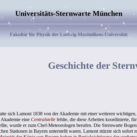
Universitäts-Sternwarte München
Fakultät für Physik der Ludwig-Maximilians-Universität
Geschichte der Stern
hatte sich Lamont 1838 von der Akademie mit einer weiteren wichtigen, 
r Akademie eine
Centralstelle
fehlte, die diese Arbeiten koordinierte, f
ellte, wurde er zum Chef-Meteorologen berufen. Die Sternwarte Bogen
chen Stationen in Bayern unterstellt waren. Lamont stürzte sich sofort 
Majestät der König von Bayern haben in Berücksichtigung der vorherg