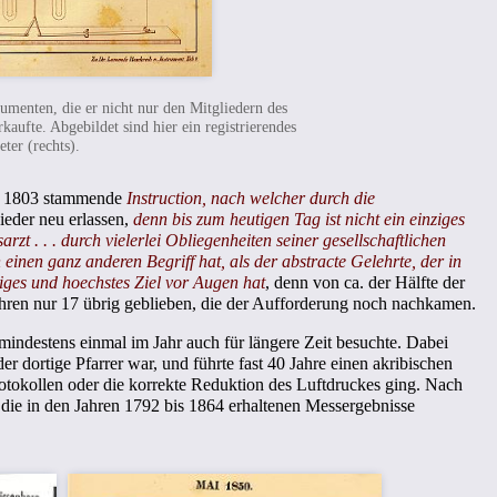
umenten, die er nicht nur den Mitgliedern des
kaufte. Abgebildet sind hier ein registrierendes
ter (rechts).
re 1803 stammende
Instruction, nach welcher durch die
ieder neu erlassen,
denn bis zum heutigen Tag ist nicht ein einziges
arzt . . . durch vielerlei Obliegenheiten seiner gesellschaftlichen
nen ganz anderen Begriff hat, als der abstracte Gelehrte, der in
ziges und hoechstes Ziel vor Augen hat
, denn von ca. der Hälfte der
ren nur 17 übrig geblieben, die der Aufforderung noch nachkamen.
ndestens einmal im Jahr auch für längere Zeit besuchte. Dabei
der dortige Pfarrer war, und führte fast 40 Jahre einen akribischen
tokollen oder die korrekte Reduktion des Luftdruckes ging. Nach
die in den Jahren 1792 bis 1864 erhaltenen Messergebnisse