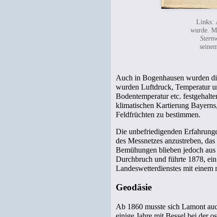
Links: 
wurde. Mi
Stern
sein
Auch in Bogenhausen wurden die
wurden Luftdruck, Temperatur un
Bodentemperatur etc. festgehalt
klimatischen Kartierung Bayerns,
Feldfrüchten zu bestimmen.
Die unbefriedigenden Erfahrungen
des Messnetzes anzustreben, das
Bemühungen blieben jedoch aus d
Durchbruch und führte 1878, ei
Landeswetterdienstes mit einem 
Geodäsie
Ab 1860 musste sich Lamont auch
einige Jahre mit Bessel bei der