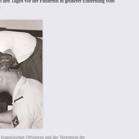
in den Tagen vor der Finsternis in größerer Entfernung vom
.
französischen Offizieren und der Vertreterin der