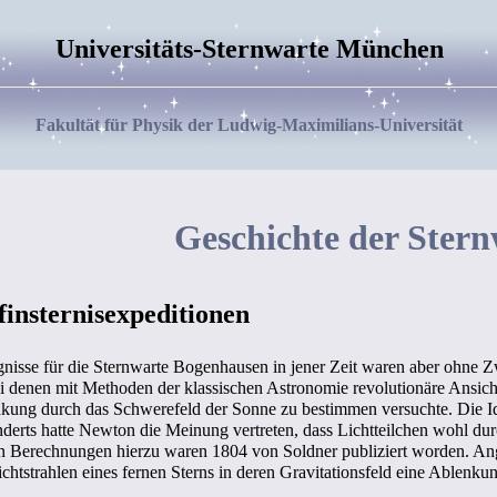
Universitäts-Sternwarte München
Fakultät für Physik der Ludwig-Maximilians-Universität
Geschichte der Stern
insternisexpeditionen
nisse für die Sternwarte Bogenhausen in jener Zeit waren aber ohne Zw
ei denen mit Methoden der klassischen Astronomie revolutionäre Ansi
lenkung durch das Schwerefeld der Sonne zu bestimmen versuchte. Die I
erts hatte Newton die Meinung vertreten, dass Lichtteilchen wohl durc
en Berechnungen hierzu waren 1804 von Soldner publiziert worden. A
Lichtstrahlen eines fernen Sterns in deren Gravitationsfeld eine Ablenk