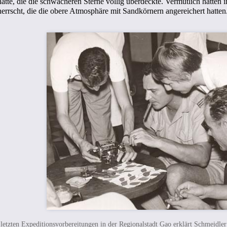
hatte, die die schwächeren Sterne völlig überdeckte. Vermutlich hatten 
rrscht, die die obere Atmosphäre mit Sandkörnern angereichert hatten
 letzten Expeditionsvorbereitungen in der Regionalstadt Gao erklärt Schmeidler 