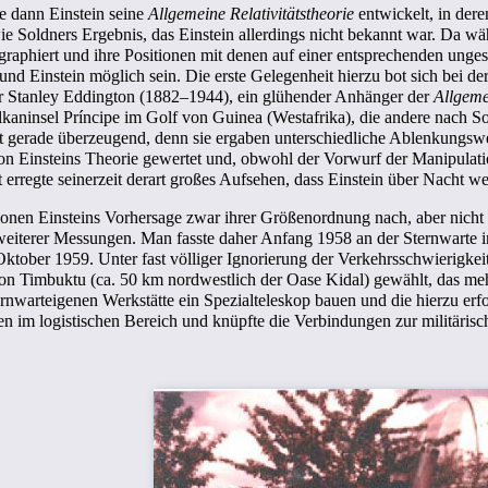
e dann Einstein seine
Allgemeine Relativitätstheorie
entwickelt, in de
e Soldners Ergebnis, das Einstein allerdings nicht bekannt war. Da w
graphiert und ihre Positionen mit denen auf einer entsprechenden unge
 Einstein möglich sein. Die erste Gelegenheit hierzu bot sich bei de
hur Stanley Eddington (1882–1944), ein glühender Anhänger der
Allgeme
 Vulkaninsel Príncipe im Golf von Guinea (Westafrika), die andere nach 
t gerade überzeugend, denn sie ergaben unterschiedliche Ablenkungsw
on Einsteins Theorie gewertet und, obwohl der Vorwurf der Manipulat
rregte seinerzeit derart großes Aufsehen, dass Einstein über Nacht w
onen Einsteins Vorhersage zwar ihrer Größenordnung nach, aber nicht m
eiterer Messungen. Man fasste daher Anfang 1958 an der Sternwarte 
Oktober 1959. Unter fast völliger Ignorierung der Verkehrsschwierigkei
von Timbuktu (ca. 50 km nordwestlich der Oase Kidal) gewählt, das me
ernwarteigenen Werkstätte ein Spezialteleskop bauen und die hierzu erf
en im logistischen Bereich und knüpfte die Verbindungen zur militäri