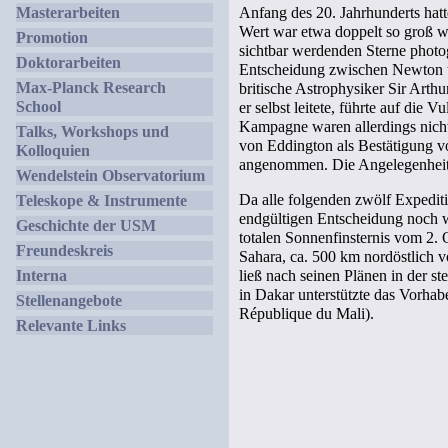
Masterarbeiten
Anfang des 20. Jahrhunderts hatt
Wert war etwa doppelt so groß wi
Promotion
sichtbar werdenden Sterne photo
Doktorarbeiten
Entscheidung zwischen Newton und
Max-Planck Research
britische Astrophysiker Sir Art
School
er selbst leitete, führte auf die
Kampagne waren allerdings nich
Talks, Workshops und
von Eddington als Bestätigung v
Kolloquien
angenommen. Die Angelegenheit e
Wendelstein Observatorium
Da alle folgenden zwölf Expediti
Teleskope & Instrumente
endgültigen Entscheidung noch w
Geschichte der USM
totalen Sonnenfinsternis vom 2. 
Freundeskreis
Sahara, ca. 500 km nordöstlich 
Interna
ließ nach seinen Plänen in der st
in Dakar unterstützte das Vorhab
Stellenangebote
République du Mali).
Relevante Links