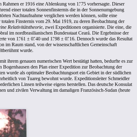
ren Rahmen er 1916 eine Ablenkung von
1
.
″75
vorhersagte. Dieser
ährend einer totalen Sonnenfinsternis die in der Sonnenumgebung
störten Nachtaufnahme verglichen werden können, sollte eine
r totalen Finsternis vom 29. Mai 1919, zu deren Beobachtung der
ine Relativitätstheorie
, zwei Expeditionen organisierte. Die eine, die
Sobral im nordbrasilianischen Bundesstaat Ceará. Die Ergebnisse der
erte von
1
.
″61 ± 0
.
″40
und
1
.
″98 ± 0
.
″16
. Dennoch wurde das Resultat
ion im Raum stand, von der wissenschaftlichen Gemeinschaft
eltberühmt wurde.
it ihrem genauen numerischen Wert bestätigt hatten, bedurfte es zur
in Bogenhausen den Plan einer Expedition zur Beobachtung der
ten wurde als optimaler Beobachtungsort ein Gebiet in der südlichen
hrheitlich von Tuareg bewohnt wurde. Expeditionsleiter Schmeidler
orderlichen Linsen teilweise eigens herstellen. Das deutsche Konsulat
schen und zivilen Verwaltung im damaligen Französisch-Sudan (heute