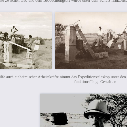
cke zwischen Gao und dem Beobachtungsort wurde unter dem Schutz französisch
ilfe auch einheimischer Arbeitskräfte nimmt das Expeditionsteleskop unter den
funktionsfähige Gestalt an.