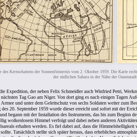
r des Kernschattens der Sonnenfinsternis vom 2. Oktober 1959. Die Karte recht
der südlichen Sahara in der Nähe der Oasenstadt
die Expedition, der neben Felix Schmeidler auch Winfried Petri, Wer
ächsten Tag Gao am Niger. Von dort ging es nach einigen Tagen Aufen
Armee und unter dem Geleitschutz von sechs Soldaten weiter zum Beob
g des 20. September 1959 wurde dieser erreicht und sofort mit der Er
nd begann mit der Installation des Instruments, das bis zum Beginn des
öllig wolkenlosem Himmel verfolgt und dabei neben anderen Aktivitäten
reals erhalten werden. Es fiel dabei auf, dass die Himmelshelligkeit
llte. Tatsächlich stellte sich später heraus, dass erhebliches atmosphär