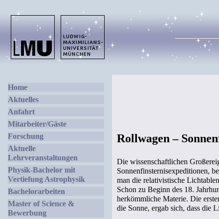
Home
Aktuelles
Anfahrt
Mitarbeiter/Gäste
Forschung
Rollwagen – Sonnenf
Aktuelle
Lehrveranstaltungen
Die wissenschaftlichen Großereig
Physik-Bachelor mit
Sonnenfinsternisexpeditionen, b
Vertiefung Astrophysik
man die relativistische Lichtab
Schon zu Beginn des 18. Jahrhund
Bachelorarbeiten
herkömmliche Materie. Die erst
Master of Science &
die Sonne, ergab sich, dass die 
Bewerbung