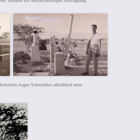
er Soldaten mit Militärfahrzeugen zurückgelegt.
 kritischen Augen Schmeidlers allmählich seine