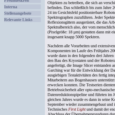
Freundeskreis
Objekten zu betreiben, die sich an versc
Interna
befinden. Das schließlich bis zum Jahre 2
24 im Gesichtsfeld positionierbare Robot
Stellenangebote
Spektrographen zuzuführen. Jeder Spektr
Relevante Links
Reflexionsgittern ausgerüstet, die das Arb
Spektralbereich also, der vom menschlic
(Pixelgröße: 18 µm) gestatten dann mit e
insgesamt knapp 5000 Spektren.
Nachdem alle Vorarbeiten und extensiven
Komponenten im Laufe des Frühjahrs 200
wurde dann in den folgenden drei Jahren 
den Bau des Kryostaten und der Robotera
angefertigt, die Image Slicer entstanden 
Garching war für die Entwicklung der D
ausgiebigen Testaktivitäten des fertig in
Mitarbeitern aus Bogenhausen unterstützt 
erwecken konnten. Die Testserien diente
Betriebssicherheit aller opto-mechanisch
Datenreduktionspipeline und führten im 
gleichen Jahres wurde es dann in seine Ko
September wieder zusammengebaut und i
Technisches
First Light
und damit der end
Abschluss der Übernahmeprozeduren dur