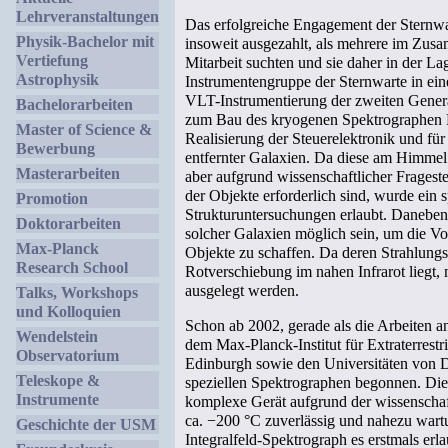
Lehrveranstaltungen
Das erfolgreiche Engagement der Sternw
Physik-Bachelor mit
insoweit ausgezahlt, als mehrere im Zus
Vertiefung
Mitarbeit suchten und sie daher in der La
Astrophysik
Instrumentengruppe der Sternwarte in ei
VLT-Instrumentierung der zweiten Generat
Bachelorarbeiten
zum Bau des kryogenen Spektrographe
Master of Science &
Realisierung der Steuerelektronik und für
Bewerbung
entfernter Galaxien. Da diese am Himme
Masterarbeiten
aber aufgrund wissenschaftlicher Fragest
der Objekte erforderlich sind, wurde ein 
Promotion
Strukturuntersuchungen erlaubt. Daneben 
Doktorarbeiten
solcher Galaxien möglich sein, um die Vor
Max-Planck
Objekte zu schaffen. Da deren Strahlun
Research School
Rotverschiebung im nahen Infrarot liegt,
ausgelegt werden.
Talks, Workshops
und Kolloquien
Schon ab 2002, gerade als die Arbeiten
Wendelstein
dem Max-Planck-Institut für Extraterres
Observatorium
Edinburgh sowie den Universitäten von D
Teleskope &
speziellen Spektrographen begonnen. Die
Instrumente
komplexe Gerät aufgrund der wissenschaf
ca. −200 °C zuverlässig und nahezu wart
Geschichte der USM
Integralfeld-Spektrograph es erstmals erl