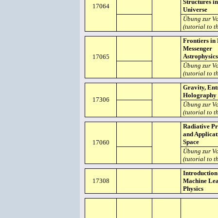
Structures in
17064
Universe
Übung zur V
(tutorial to t
Frontiers in 
Messenger
Astrophysics
17065
Übung zur V
(tutorial to t
Gravity, En
Holography
17306
Übung zur V
(tutorial to t
Radiative Pr
and Applicat
Space
17060
Übung zur V
(tutorial to t
Introduction
17308
Machine Lea
Physics