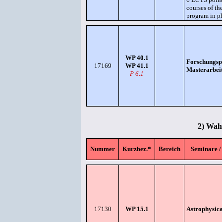
courses of th
program in p
WP 40.1
Forschungsp
17169
WP 41.1
Masterarbei
P 6.1
2) Wahl
Nummer
Kurzbez.*
Bereich
Seminare /
17130
WP 15.1
Astrophysic