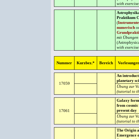
with exercise
Astrophysika
Praktikum 
(
Instrumente
numerisch
o
Grundprakt
mit Übungen
(Astrophysic
with exercise
Nummer
Kurzbez.*
Bereich
Vorlesungen 
An introduct
planetary sc
17059
Übung zur V
(tutorial to t
Galaxy form
from cosmic
present day
17061
Übung zur V
(tutorial to t
The Origin 
Emergence of