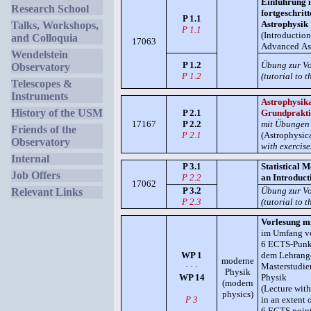
Einführung i
Research School
fortgeschrit
P 1.1
Astrophysik
Talks, Workshops,
P 1.1
(Introduction
and Colloquia
17063
Advanced Ast
Wendelstein
P 1.2
Übung zur V
Observatory
P 1.2
(tutorial to t
Telescopes &
Instruments
Astrophysika
History of the USM
P 2.1
Grundprakt
17167
P 2.2
mit Übungen
Friends of the
P 2.1
(Astrophysica
Observatory
with exercise
Internal
P 3.1
Statistical 
Job Offers
P 2.2
an Introduct
17062
P 3.2
Übung zur V
Relevant Links
P 2.3
(tutorial to t
Vorlesung m
im Umfang v
6 ECTS-Punk
WP 1
dem Lehrang
moderne
· · ·
Masterstudi
Physik
WP 14
Physik
(modern
(Lecture with
physics)
P 3
in an extent 
6 ECTS point