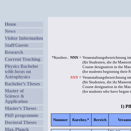
Home
News
Visitor Information
Staff/Guests
Research
*Kurzbez.:
NNN
=
Veranstaltungsbezeichnung im
Current Teaching
(für Studenten, die ihr Master
Physics Bachelor
Course designation in the Mas
with focus on
(for students beginning their Ma
Astrophysics
NNN
=
Veranstaltungsbezeichnung im
(für Studenten, die ihr Maste
Bachelor’s Theses
Course designation in the Mast
Master of
(for students who have begun th
Science &
Application
1) Pf
Master’s Theses
PhD programme
Nummer
Kurzbez.*
Bereich
Veranst
Doctoral Theses
Max-Planck