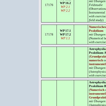
mit Übungen
WP 16.2
17176
Feldstudie
WP 2.1
(Observation
WP 2.2
Instrumental 
with exercis
field study
)
Numerisches
WP 17.1
Praktikum
17178
WP 17.2
mit Übungen
WP 1.1
(Numerical l
with exercise
Astrophysika
Praktikum 
(
Grundprak
numerisch
o
instrumentel
mit Übungen
(Astrophysic
with exercise
Astrophysika
Praktikum 
(
Numerisch
o
instrumentel
Grundprakt
mit Übungen
(Astrophysic