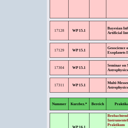
Bayesian Inf
17128
WP 15.1
Artificial In
Geoscience o
17129
WP 15.1
Exoplanets I
Seminar on S
17304
WP 15.1
Astrophysic
Multi-Messe
17311
WP 15.1
Astrophysics
Nummer
Kurzbez.*
Bereich
Praktika
Beobachtend
Instrumentel
Praktikum
WP 16.1